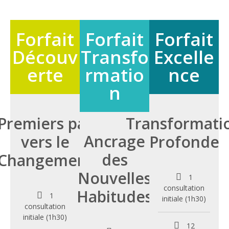
Forfait
Forfait
Forfait
Découv
Transfo
Excelle
erte
rmatio
nce
n
Premiers pas
Transformati
Ancrage
vers le
Profonde
des
Changement
Nouvelles
1
consultation
Habitudes
1
initiale (1h30)
consultation
initiale (1h30)
12