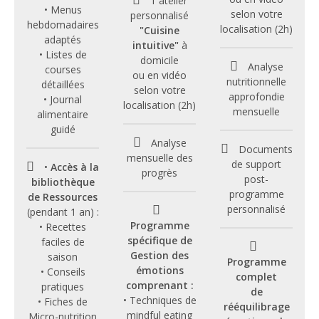
1 atelier
• Menus
selon votre
personnalisé
hebdomadaires
localisation (2h)
"Cuisine
adaptés
intuitive"
à
• Listes de
domicile
Analyse
courses
ou en vidéo
nutritionnelle
détaillées
selon votre
approfondie
• Journal
localisation (2h)
mensuelle
alimentaire
guidé
Analyse
Documents
mensuelle des
de support
•
Accès à la
progrès
post-
bibliothèque
programme
de Ressources
personnalisé
(pendant 1 an) :
Programme
• Recettes
spécifique de
faciles de
Gestion des
saison
Programme
émotions
• Conseils
complet
comprenant :
pratiques
de
• Techniques de
• Fiches de
rééquilibrage
mindful eating
Micro-nutrition