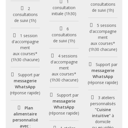
1
consultations
consultation
2
de suivi (1h)
initiale (1h30)
consultations
de suivi (1h)
5 sessions
6
d'accompagne
consultations
1 session
ment
de suivi (1h)
d'accompagne
aux courses*
ment
(1h30 chacune)
aux courses*
4 sessions
(1h30 chacune)
d'accompagne
Support par
ment
messagerie
aux courses*
Support par
WhatsApp
(1h30 chacune)
messagerie
(réponse rapide)
WhatsApp
(réponse rapide)
Support par
3 ateliers
messagerie
personnalisés
WhatsApp
Plan
"Cuisine
(réponse rapide)
alimentaire
intuitive"
à
personnalisé
domicile
avec
:
ou en vidéo