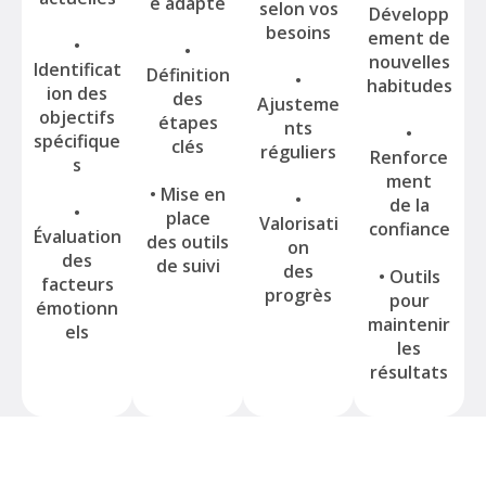
e adapté
selon vos
Développ
besoins
ement de
•
•
nouvelles
Identificat
Définition
•
habitudes
ion des
des
Ajusteme
objectifs
étapes
nts
•
spécifique
clés
réguliers
Renforce
s
ment
• Mise en
•
de la
•
place
Valorisati
confiance
Évaluation
des outils
on
des
de suivi
des
• Outils
facteurs
progrès
pour
émotionn
maintenir
els
les
résultats